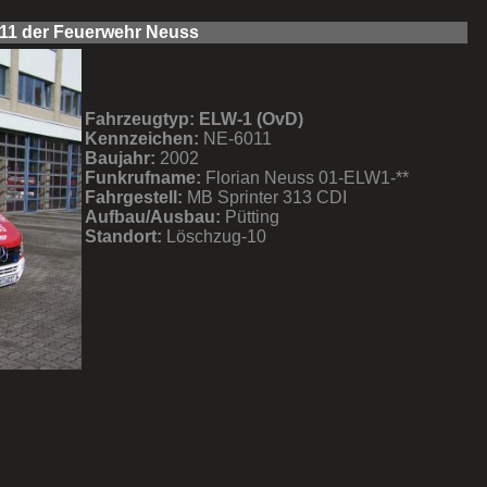
11 der Feuerwehr Neuss
Fahrzeugtyp:
ELW-1 (OvD)
Kennzeichen:
NE-6011
Baujahr:
2002
Funkrufname:
Florian Neuss 01-ELW1-**
Fahrgestell:
MB Sprinter 313 CDI
Aufbau/Ausbau:
Pütting
Standort:
Löschzug-10