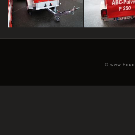
.:
©
www.Feuer