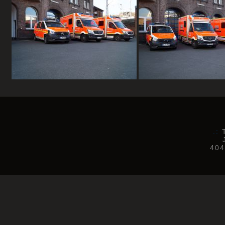
.:
T
404